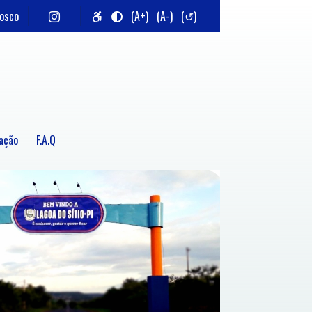
nosco
(A+)
(A-)
(↺)
ação
F.A.Q