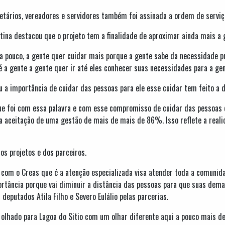
retários, vereadores e servidores também foi assinada a ordem de servi
stina destacou que o projeto tem a finalidade de aproximar ainda mais a
a pouco, a gente quer cuidar mais porque a gente sabe da necessidade p
 a gente a gente quer ir até eles conhecer suas necessidades para a gen
 a importância de cuidar das pessoas para ele esse cuidar tem feito a d
rque foi com essa palavra e com esse compromisso de cuidar das pesso
aceitação de uma gestão de mais de mais de 86%. Isso reflete a realid
os projetos e dos parceiros.
a com o Creas que é a atenção especializada visa atender toda a comunid
ância porque vai diminuir a distância das pessoas para que suas dema
deputados Atila Filho e Severo Eulálio pelas parcerias.
olhado para Lagoa do Sitio com um olhar diferente aqui a pouco mais d