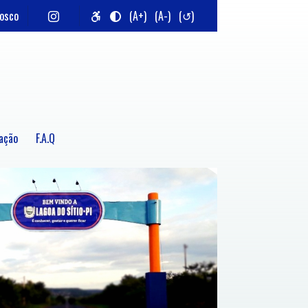
nosco
(A+)
(A-)
(↺)
ação
F.A.Q