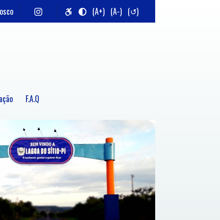
nosco
(A+)
(A-)
(↺)
ação
F.A.Q