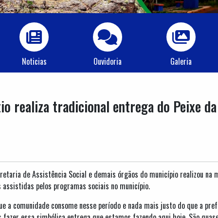
Noticias
Ouvidoria
Galeria
tio realiza tradicional entrega do Peixe 
cretaria de Assistência Social e demais órgãos do município realizou na 
 assistidas pelos programas sociais no município.
que a comunidade consome nesse período e nada mais justo do que a pref
 fazer essa simbólica entrega que estamos fazendo aqui hoje. São quas