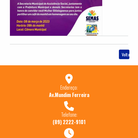
Voltar
Endereço:
Av.Mundim Ferreira
Telefone:
(89) 2222-9101